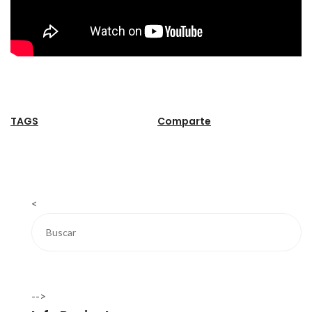
TAGS
Comparte
<
-->