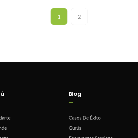
1
2
nú
Blog
darte
Casos De Éxito
nde
Gurús
acto
Ecommerce Sessions