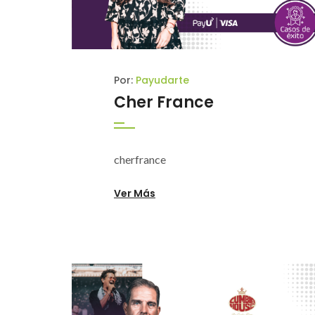
Por:
Payudarte
Cher France
cherfrance
Ver Más